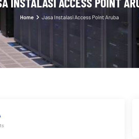
SA INSTALASI ACCESS POINT AR
Home
Jasa Instalasi Access Point Aruba
A
ts