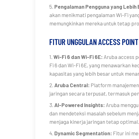
5.
Pengalaman Pengguna yang Lebih 
akan menikmati pengalaman Wi-Fi yang l
memungkinkan mereka untuk tetap prod
FITUR UNGGULAN ACCESS POINT
1.
Wi-Fi 6 dan Wi-Fi 6E:
Aruba access p
Fi 6 dan Wi-Fi 6E, yang menawarkan kece
kapasitas yang lebih besar untuk mena
2.
Aruba Central:
Platform manajemen 
jaringan secara terpusat, termasuk pe
3.
AI-Powered Insights:
Aruba mengguna
dan mendeteksi masalah sebelum menjad
menjaga kinerja jaringan tetap optimal.
4.
Dynamic Segmentation:
Fitur ini 