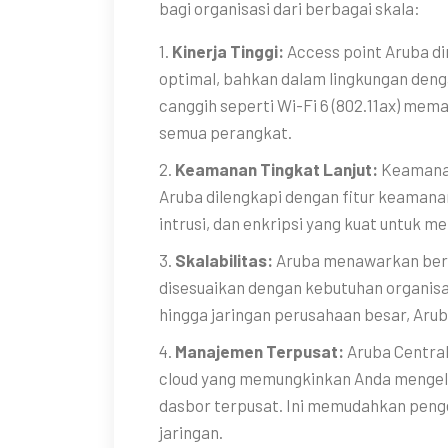
bagi organisasi dari berbagai skala:
1.
Kinerja Tinggi:
Access point Aruba d
optimal, bahkan dalam lingkungan deng
canggih seperti Wi-Fi 6 (802.11ax) mema
semua perangkat.
2.
Keamanan Tingkat Lanjut:
Keamanan
Aruba dilengkapi dengan fitur keamanan 
intrusi, dan enkripsi yang kuat untuk m
3.
Skalabilitas:
Aruba menawarkan ber
disesuaikan dengan kebutuhan organisasi
hingga jaringan perusahaan besar, Aruba
4.
Manajemen Terpusat:
Aruba Centra
cloud yang memungkinkan Anda mengelol
dasbor terpusat. Ini memudahkan pen
jaringan.