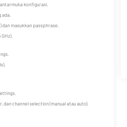
antarmuka konfigurasi.
 ada.
 dan masukkan passphrase.
 GHz).
ngs.
s).
ttings.
 dan channel selection (manual atau auto).