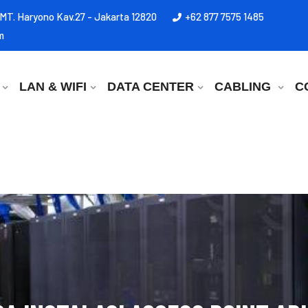
l MT. Haryono Kav.27 - Jakarta 12820
+62 877 7575 1485
m
LAN & WIFI
DATA CENTER
CABLING
C