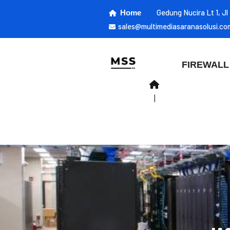
Gedung Nucira Lt 1, J
Home
sales@multimediasaranasolusi.co
FIREWALL
|