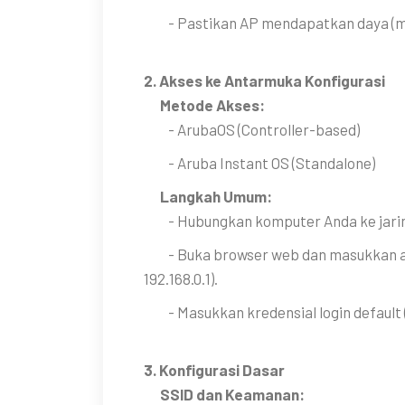
- Pastikan AP mendapatkan daya (mel
2. Akses ke Antarmuka Konfigurasi
Metode Akses:
- ArubaOS (Controller-based)
- Aruba Instant OS (Standalone)
Langkah Umum:
- Hubungkan komputer Anda ke jarin
- Buka browser web dan masukkan alama
192.168.0.1).
- Masukkan kredensial login default 
3. Konfigurasi Dasar
SSID dan Keamanan: