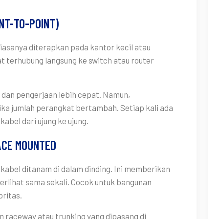
INT-TO-POINT)
 biasanya diterapkan pada kantor kecil atau
 terhubung langsung ke switch atau router
 dan pengerjaan lebih cepat. Namun,
tika jumlah perangkat bertambah. Setiap kali ada
kabel dari ujung ke ujung.
FACE MOUNTED
 kabel ditanam di dalam dinding. Ini memberikan
terlihat sama sekali. Cocok untuk bangunan
ritas.
 raceway atau trunking yang dipasang di