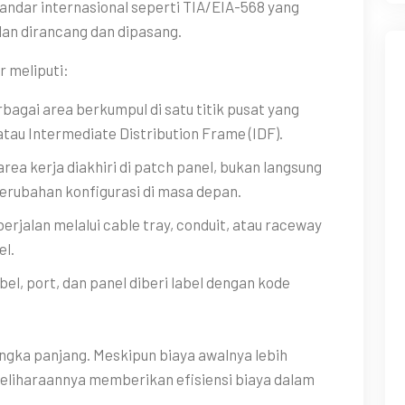
tandar internasional seperti TIA/EIA-568 yang
an dirancang dan dipasang.
r meliputi:
rbagai area berkumpul di satu titik pusat yang
atau Intermediate Distribution Frame (IDF).
rea kerja diakhiri di patch panel, bukan langsung
erubahan konfigurasi di masa depan.
berjalan melalui cable tray, conduit, atau raceway
el.
bel, port, dan panel diberi label dengan kode
jangka panjang. Meskipun biaya awalnya lebih
meliharaannya memberikan efisiensi biaya dalam