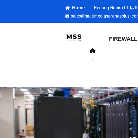
Gedung Nucira Lt 1, J
Home
sales@multimediasaranasolusi.co
FIREWALL
|