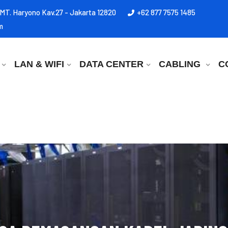
l MT. Haryono Kav.27 - Jakarta 12820
+62 877 7575 1485
m
LAN & WIFI
DATA CENTER
CABLING
C