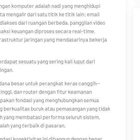
aringan komputer adalah nadi yang menghidupi
ta mengalir dari satu titik ke titik lain: email
 diakses dari ruangan berbeda, panggilan video
saksi keuangan diproses secara real-time.
nfrastruktur jaringan yang mendasarinya bekerja
erdapat sesuatu yang sering kali luput dari
ingan.
ana besar untuk perangkat keras canggih—
inggi, dan router dengan fitur keamanan
upakan fondasi yang menghubungkan semua
ng berkualitas buruk atau pemasangan yang tidak
mah yang membatasi performa seluruh sistem,
lah yang terbaik di pasaran.
dasi konektivitas ini dibangun dengan benar