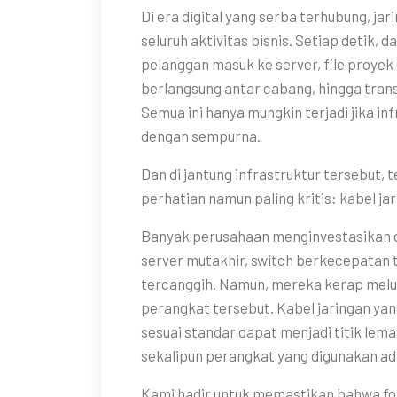
Di era digital yang serba terhubung, j
seluruh aktivitas bisnis. Setiap detik, da
pelanggan masuk ke server, file proyek
berlangsung antar cabang, hingga tran
Semua ini hanya mungkin terjadi jika i
dengan sempurna.
Dan di jantung infrastruktur tersebut, t
perhatian namun paling kritis: kabel jar
Banyak perusahaan menginvestasikan d
server mutakhir, switch berkecepatan t
tercanggih. Namun, mereka kerap mel
perangkat tersebut. Kabel jaringan ya
sesuai standar dapat menjadi titik le
sekalipun perangkat yang digunakan ada
Kami hadir untuk memastikan bahwa fon