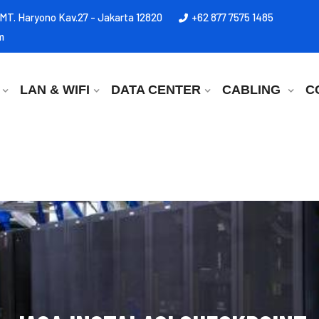
l MT. Haryono Kav.27 - Jakarta 12820
+62 877 7575 1485
m
LAN & WIFI
DATA CENTER
CABLING
C