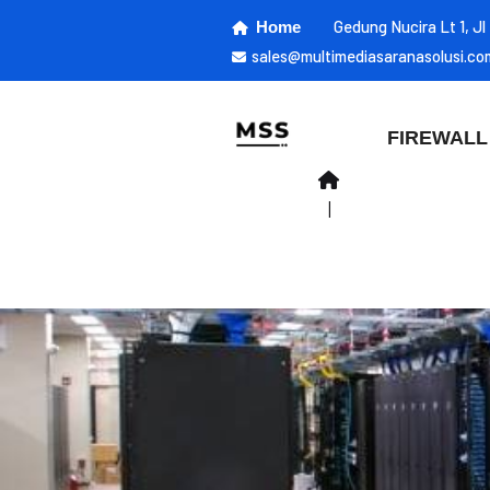
Gedung Nucira Lt 1, J
Home
sales@multimediasaranasolusi.co
FIREWALL
|